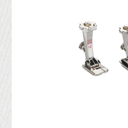
Mit dem Laden des Videos akz
Datenschutzerklärung v
Mehr erfahre
Video laden
YouTube immer en