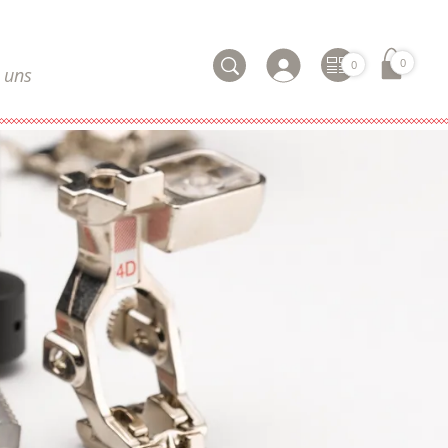
0
0
 uns