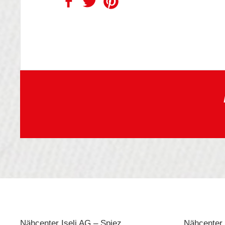
Nähcenter Iseli AG – Spiez
Nähcenter 