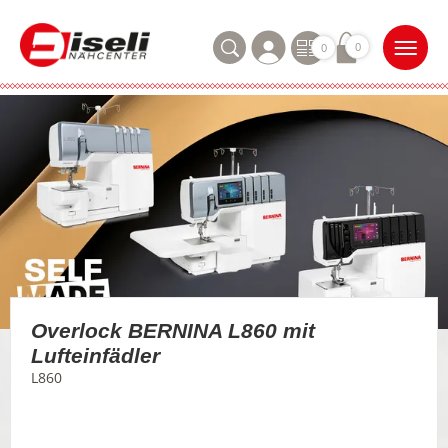
0
0
Overlock BERNINA L860 mit
Lufteinfädler
L860