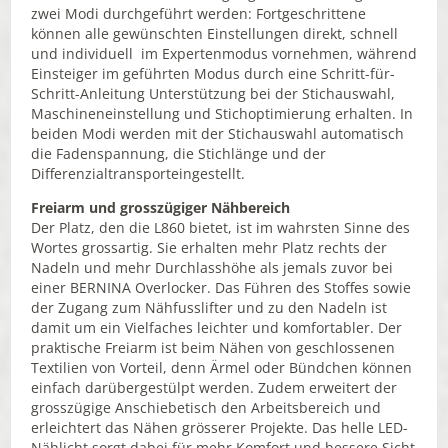
zwei Modi durchgeführt werden: Fortgeschrittene
können alle gewünschten Einstellungen direkt, schnell
und individuell im Expertenmodus vornehmen, während
Einsteiger im geführten Modus durch eine Schritt-für-
Schritt-Anleitung Unterstützung bei der Stichauswahl,
Maschineneinstellung und Stichoptimierung erhalten. In
beiden Modi werden mit der Stichauswahl automatisch
die Fadenspannung, die Stichlänge und der
Differenzialtransporteingestellt.
Freiarm und grosszügiger Nähbereich
Der Platz, den die L860 bietet, ist im wahrsten Sinne des
Wortes grossartig. Sie erhalten mehr Platz rechts der
Nadeln und mehr Durchlasshöhe als jemals zuvor bei
einer BERNINA Overlocker. Das Führen des Stoffes sowie
der Zugang zum Nähfusslifter und zu den Nadeln ist
damit um ein Vielfaches leichter und komfortabler. Der
praktische Freiarm ist beim Nähen von geschlossenen
Textilien von Vorteil, denn Ärmel oder Bündchen können
einfach darübergestülpt werden. Zudem erweitert der
grosszügige Anschiebetisch den Arbeitsbereich und
erleichtert das Nähen grösserer Projekte. Das helle LED-
Nählicht sorgt dabei für mehr Komfort und bessere Sicht